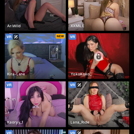
AriWild
XXMILE
Kira-Lane
YokoKoko_
Kaoryy_1
Lana_Ride