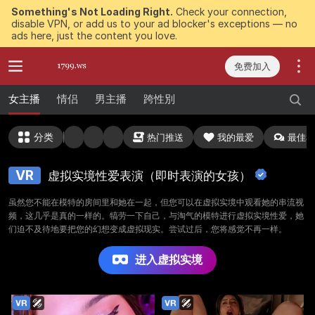
Something's Not Loading Right.
Check your connection,
disable VPN, or add us to your ad blocker's exceptions — no
ads here, just the content you love.
免费加入
女主播
情侣
男主播
跨性別
分类
热门推送
我的最爱
最佳私
VR
虚拟实境性爱表演（即时表演的女孩）
虽然您不能在模特的房间里和她在一起，但您可以在虚拟实境中观看她的串流视
频，这几乎是真的一样的。犒劳一下自己，与淘气的模特进行虚拟实境性爱，她
们迫不及待地要把您的幻想变成虚拟现实。尝试过后，您将感觉不再一样。
进入虚拟实境