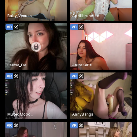
Baby_Venuss
Aprillbrunette
Felicia_De
AnitaKariri
MutedMood_
AnnyBangs