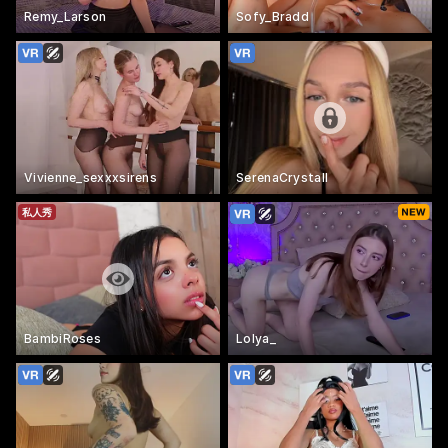
Remy_Larson
Sofy_Bradd
Vivienne_sexxxsirens
SerenaCrystall
私人秀
BambiRoses
Lolya_