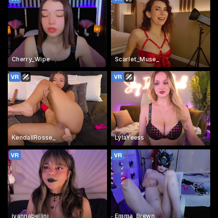
Cherry_Wipe
Scarlet_Muse_
KendallRosse_
LylaYeess
ivannabellini
Emma_Brewn