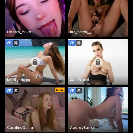
Hotary_Yuko
lua_ferch__
MarilynNova
JaneBrock
CarolineQuinn
AudreyBarren