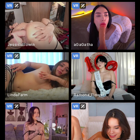
JessicaElowin
aGaGatha
LindaFarm
Ramona_Flower